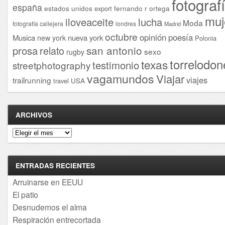
fotograf
españa
estados unidos
fernando r ortega
export
muj
iloveaceite
lucha
Moda
fotografía callejera
londres
Madrid
octubre
opinión
poesía
Musica
nueva york
new york
Polonia
san antonio
prosa
relato
sexo
rugby
torrelodon
texas
testimonio
streetphotography
vagamundos
Viajar
viajes
trailrunning
USA
travel
ARCHIVOS
Archivos
ENTRADAS RECIENTES
Arruinarse en EEUU
El patio
Desnudemos el alma
Respiración entrecortada