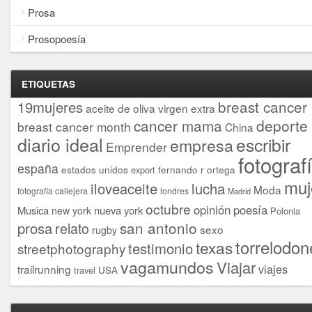
Prosa
Prosopoesía
ETIQUETAS
breast cancer
19mujeres
aceite de oliva virgen extra
cancer mama
deporte
breast cancer month
China
diario ideal
escribir
empresa
Emprender
fotograf
españa
estados unidos
fernando r ortega
export
muj
iloveaceite
lucha
Moda
fotografía callejera
londres
Madrid
octubre
opinión
poesía
Musica
nueva york
new york
Polonia
san antonio
prosa
relato
sexo
rugby
torrelodon
texas
testimonio
streetphotography
vagamundos
Viajar
viajes
trailrunning
USA
travel