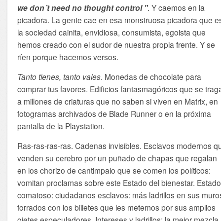
we don´t need no thought control "
. Y caemos en la
picadora. La gente cae en esa monstruosa picadora que e
la sociedad cainita, envidiosa, consumista, egoista que
hemos creado con el sudor de nuestra propia frente. Y se
ríen porque hacemos versos.
Tanto tienes, tanto vales
. Monedas de chocolate para
comprar tus favores. Edificios fantasmagóricos que se trag
a millones de criaturas que no saben si viven en Matrix, en
fotogramas archivados de Blade Runner o en la próxima
pantalla de la Playstation.
Ras-ras-ras-ras. Cadenas invisibles. Esclavos modernos q
venden su cerebro por un puñado de chapas que regalan
en los chorizo de cantimpalo que se comen los políticos:
vomitan proclamas sobre este Estado del bienestar. Estad
comatoso: ciudadanos esclavos: más ladrillos en sus muro
forrados con los billetes que les metemos por sus amplios
ojetes especuladores. Intereses y ladrillos: la mejor mezcla