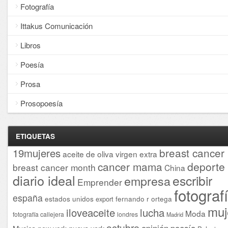
Fotografía
Ittakus Comunicación
Libros
Poesía
Prosa
Prosopoesía
ETIQUETAS
breast cancer
19mujeres
aceite de oliva virgen extra
cancer mama
deporte
breast cancer month
China
diario ideal
escribir
empresa
Emprender
fotograf
españa
estados unidos
fernando r ortega
export
muj
iloveaceite
lucha
Moda
fotografía callejera
londres
Madrid
octubre