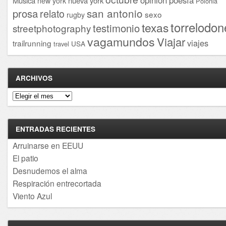
opinión
poesía
Musica
nueva york
new york
Polonia
san antonio
prosa
relato
sexo
rugby
torrelodon
texas
testimonio
streetphotography
vagamundos
Viajar
viajes
trailrunning
USA
travel
ARCHIVOS
Archivos
ENTRADAS RECIENTES
Arruinarse en EEUU
El patio
Desnudemos el alma
Respiración entrecortada
Viento Azul