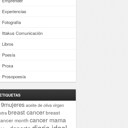
Emprender
Experiencias
Fotografía
Ittakus Comunicación
Libros
Poesía
Prosa
Prosopoesía
ETIQUETAS
19mujeres
aceite de oliva virgen
breast cancer
breast
xtra
cancer mama
cancer month
diario ideal
deporte