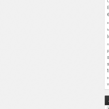
C
e
f
n
p
t
v
A