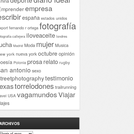
hina
empresa
Emprender
escribir
españa
estados unidos
fotografía
fernando r ortega
xport
iloveaceite
otografía callejera
londres
mujer
lucha
Moda
Musica
Madrid
octubre
opinión
ew york
nueva york
prosa
relato
oesía
rugby
Polonia
san antonio
sexo
testimonio
streetphotography
torrelodones
texas
trailrunning
vagamundos
Viajar
USA
ravel
iajes
ARCHIVOS
rchivos