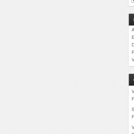
A
E
D
R
V
F
S
F