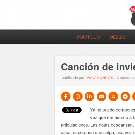
PORTFOLIO
WEBLOG
Canción de invi
publicado por
comentar
VAGAMUNDOS
/
3
Ya no puedo componer 
vez que me asomo a la
articulaciones. Las notas descansan, 
casa, esperando que salga, una vez m