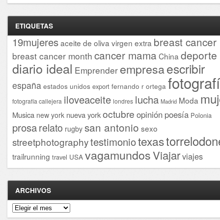
ETIQUETAS
breast cancer
19mujeres
aceite de oliva virgen extra
cancer mama
deporte
breast cancer month
China
diario ideal
escribir
empresa
Emprender
fotograf
españa
estados unidos
fernando r ortega
export
muj
iloveaceite
lucha
Moda
fotografía callejera
londres
Madrid
octubre
opinión
poesía
Musica
nueva york
new york
Polonia
san antonio
prosa
relato
sexo
rugby
torrelodon
texas
testimonio
streetphotography
vagamundos
Viajar
viajes
trailrunning
USA
travel
ARCHIVOS
Archivos