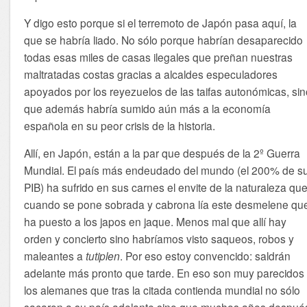
Y digo esto porque si el terremoto de Japón pasa aquí, la
que se habría liado. No sólo porque habrían desaparecido
todas esas miles de casas ilegales que preñan nuestras
maltratadas costas gracias a alcaldes especuladores
apoyados por los reyezuelos de las taifas autonómicas, si
que además habría sumido aún más a la economía
española en su peor crisis de la historia.
Allí, en Japón, están a la par que después de la 2º Guerra
Mundial. El país más endeudado del mundo (el 200% de s
PIB) ha sufrido en sus carnes el envite de la naturaleza qu
cuando se pone sobrada y cabrona lía este desmelene qu
ha puesto a los japos en jaque. Menos mal que allí hay
orden y concierto sino habríamos visto saqueos, robos y
maleantes a
tutiplen
. Por eso estoy convencido: saldrán
adelante más pronto que tarde. En eso son muy parecidos
los alemanes que tras la citada contienda mundial no sólo
sacaron a su país adelante sino que muchos años despué