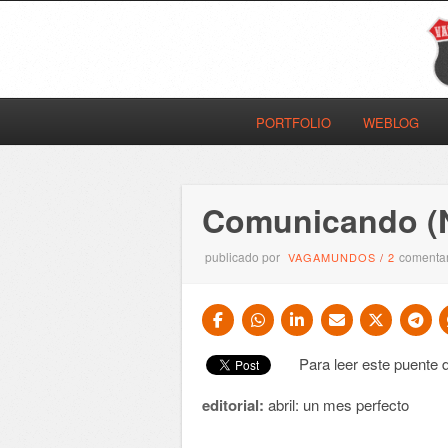
PORTFOLIO
WEBLOG
Comunicando (N
publicado por
comentar
VAGAMUNDOS
/
2
Para leer este puent
editorial:
abril: un mes perfecto