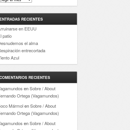
ENTRADAS RECIENTES
rruinarse en EEUU
l patio
esnudemos el alma
espiración entrecortada
iento Azul
COMENTARIOS RECIENTES
Vagamundos
en
Sobre / About
ernando Ortega (Vagamundos)
oco Mármol
en
Sobre / About
ernando Ortega (Vagamundos)
Vagamundos
en
Sobre / About