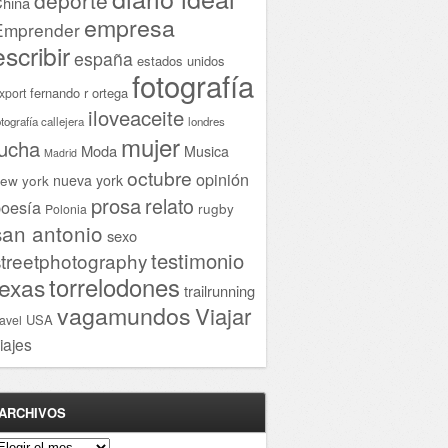
hina
empresa
Emprender
escribir
españa
estados unidos
fotografía
fernando r ortega
xport
iloveaceite
otografía callejera
londres
mujer
lucha
Moda
Musica
Madrid
octubre
opinión
ew york
nueva york
prosa
relato
oesía
rugby
Polonia
san antonio
sexo
testimonio
streetphotography
torrelodones
texas
trailrunning
vagamundos
Viajar
USA
ravel
iajes
ARCHIVOS
rchivos