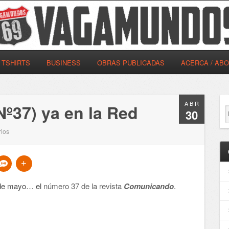
TSHIRTS
BUSINESS
OBRAS PUBLICADAS
ACERCA / AB
ABR
º37) ya en la Red
30
ios
e de mayo… el
número 37 de la revista
Comunicando
.