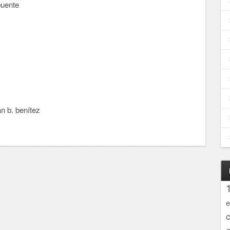
 puente
an b. benítez
e