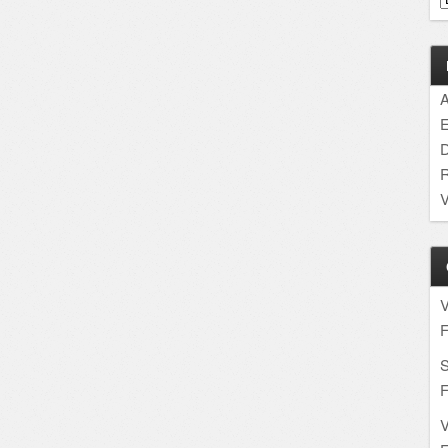
A
E
D
R
V
F
S
F