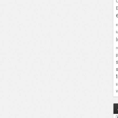
C
e
f
n
p
t
v
A