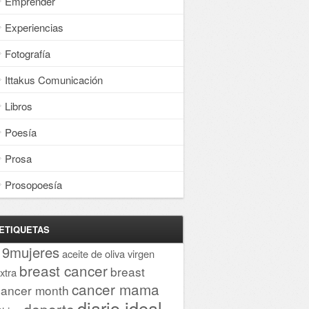
Emprender
Experiencias
Fotografía
Ittakus Comunicación
Libros
Poesía
Prosa
Prosopoesía
ETIQUETAS
19mujeres
aceite de oliva virgen
breast cancer
breast
xtra
cancer mama
cancer month
diario ideal
deporte