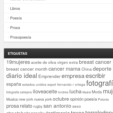
Libros
Poesía
Prosa
Prosopoesía
ETIQUETAS
breast cancer
19mujeres
aceite de oliva virgen extra
cancer mama
deporte
breast cancer month
China
diario ideal
escribir
empresa
Emprender
fotograf
españa
estados unidos
fernando r ortega
export
muj
iloveaceite
lucha
Moda
fotografía callejera
londres
Madrid
octubre
opinión
poesía
Musica
nueva york
new york
Polonia
san antonio
prosa
relato
sexo
rugby
torrelodon
texas
testimonio
streetphotography