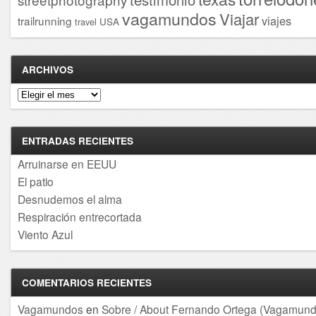
vagamundos
Viajar
viajes
trailrunning
USA
travel
ARCHIVOS
Archivos
ENTRADAS RECIENTES
Arruinarse en EEUU
El patio
Desnudemos el alma
Respiración entrecortada
Viento Azul
COMENTARIOS RECIENTES
Vagamundos
en
Sobre / About Fernando Ortega (Vagamund