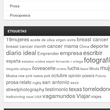
Prosa
Prosopoesía
ETIQUETAS
breast cancer
19mujeres
aceite de oliva virgen extra
cancer mama
deporte
breast cancer month
China
diario ideal
escribir
empresa
Emprender
fotograf
españa
estados unidos
fernando r ortega
export
muj
iloveaceite
lucha
Moda
fotografía callejera
londres
Madrid
octubre
opinión
poesía
Musica
nueva york
new york
Polonia
san antonio
prosa
relato
sexo
rugby
torrelodon
texas
testimonio
streetphotography
vagamundos
Viajar
viajes
trailrunning
USA
travel