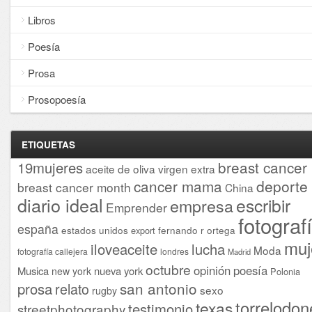
Libros
Poesía
Prosa
Prosopoesía
ETIQUETAS
breast cancer
19mujeres
aceite de oliva virgen extra
cancer mama
deporte
breast cancer month
China
diario ideal
escribir
empresa
Emprender
fotograf
españa
estados unidos
fernando r ortega
export
muj
iloveaceite
lucha
Moda
fotografía callejera
londres
Madrid
octubre
opinión
poesía
Musica
nueva york
new york
Polonia
san antonio
prosa
relato
sexo
rugby
torrelodon
texas
testimonio
streetphotography