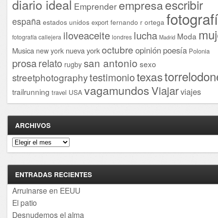
diario ideal
escribir
empresa
Emprender
fotograf
españa
estados unidos
fernando r ortega
export
muj
iloveaceite
lucha
Moda
fotografía callejera
londres
Madrid
octubre
opinión
poesía
Musica
nueva york
new york
Polonia
san antonio
prosa
relato
sexo
rugby
torrelodon
texas
testimonio
streetphotography
vagamundos
Viajar
viajes
trailrunning
USA
travel
ARCHIVOS
Archivos
ENTRADAS RECIENTES
Arruinarse en EEUU
El patio
Desnudemos el alma