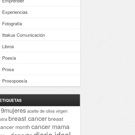
Emprender
Experiencias
Fotografía
Ittakus Comunicación
Libros
Poesía
Prosa
Prosopoesía
ETIQUETAS
19mujeres
aceite de oliva virgen
breast cancer
breast
xtra
cancer mama
cancer month
diario ideal
deporte