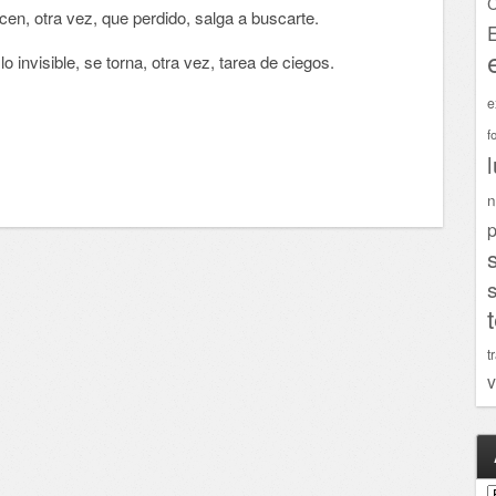
C
acen, otra vez, que perdido, salga a buscarte.
o invisible, se torna, otra vez, tarea de ciegos.
e
f
n
p
t
v
A