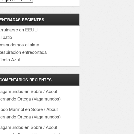
ENTRADAS RECIENTES
rruinarse en EEUU
l patio
esnudemos el alma
espiración entrecortada
iento Azul
COMENTARIOS RECIENTES
Vagamundos
en
Sobre / About
ernando Ortega (Vagamundos)
oco Mármol
en
Sobre / About
ernando Ortega (Vagamundos)
Vagamundos
en
Sobre / About