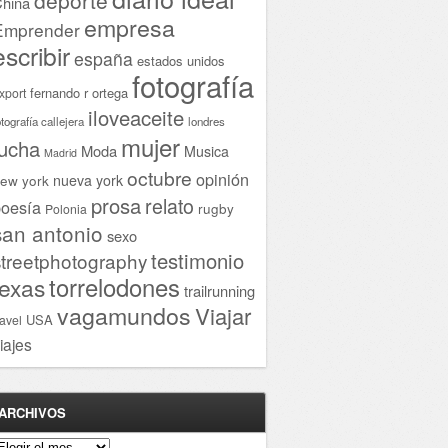
hina
empresa
Emprender
escribir
españa
estados unidos
fotografía
fernando r ortega
xport
iloveaceite
otografía callejera
londres
mujer
lucha
Moda
Musica
Madrid
octubre
opinión
ew york
nueva york
prosa
relato
oesía
rugby
Polonia
san antonio
sexo
testimonio
streetphotography
torrelodones
texas
trailrunning
vagamundos
Viajar
USA
ravel
iajes
ARCHIVOS
rchivos