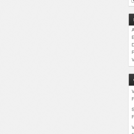
A
E
D
R
V
F
S
F