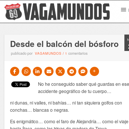
Desde el balcón del bósforo
publicado por
comentarios
VAGAMUNDOS
/
1
No he conseguido saber qué guardas en es
accidente geográfico de tu cuerpo…
ni dunas, ni valles, ni bahías… ni tan siquiera golfos con
conchas… blancas o negras.
Es enigmático… como el faro de Alejandría… como el viaje
hasta Ítaca, como las tripas de madera de Troya…