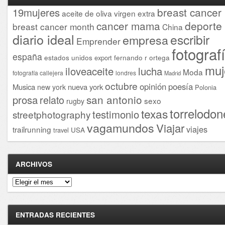
breast cancer
19mujeres
aceite de oliva virgen extra
cancer mama
deporte
breast cancer month
China
diario ideal
escribir
empresa
Emprender
fotograf
españa
estados unidos
fernando r ortega
export
muj
iloveaceite
lucha
Moda
fotografía callejera
londres
Madrid
octubre
opinión
poesía
Musica
nueva york
new york
Polonia
san antonio
prosa
relato
sexo
rugby
torrelodon
texas
testimonio
streetphotography
vagamundos
Viajar
viajes
trailrunning
USA
travel
ARCHIVOS
Archivos
ENTRADAS RECIENTES