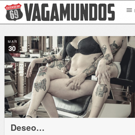
MAR
30
Deseo…