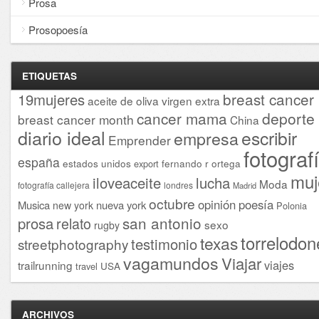
Prosa
Prosopoesía
ETIQUETAS
breast cancer
19mujeres
aceite de oliva virgen extra
cancer mama
deporte
breast cancer month
China
diario ideal
escribir
empresa
Emprender
fotograf
españa
estados unidos
fernando r ortega
export
muj
iloveaceite
lucha
Moda
fotografía callejera
londres
Madrid
octubre
opinión
poesía
Musica
nueva york
new york
Polonia
san antonio
prosa
relato
sexo
rugby
torrelodon
texas
testimonio
streetphotography
vagamundos
Viajar
viajes
trailrunning
USA
travel
ARCHIVOS