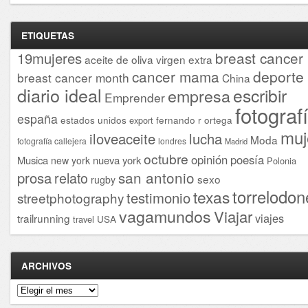
ETIQUETAS
breast cancer
19mujeres
aceite de oliva virgen extra
cancer mama
deporte
breast cancer month
China
diario ideal
escribir
empresa
Emprender
fotograf
españa
estados unidos
fernando r ortega
export
muj
iloveaceite
lucha
Moda
fotografía callejera
londres
Madrid
octubre
opinión
poesía
Musica
nueva york
new york
Polonia
san antonio
prosa
relato
sexo
rugby
torrelodon
texas
testimonio
streetphotography
vagamundos
Viajar
viajes
trailrunning
USA
travel
ARCHIVOS
Archivos