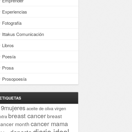
Emprender
Experiencias
Fotografía
Ittakus Comunicación
Libros
Poesía
Prosa
Prosopoesía
ETIQUETAS
19mujeres
aceite de oliva virgen
breast cancer
breast
xtra
cancer mama
cancer month
diario ideal
deporte