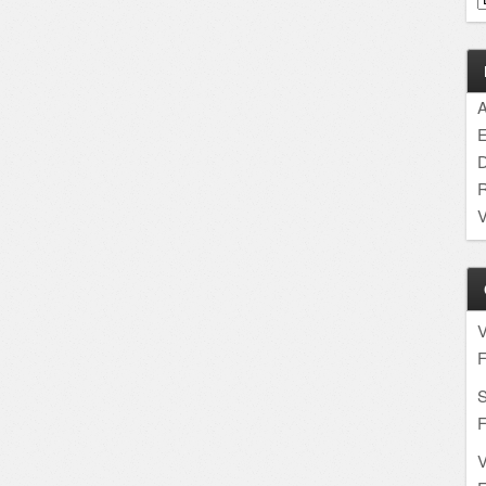
A
E
D
R
V
F
S
F