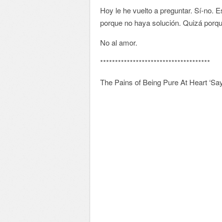
Hoy le he vuelto a preguntar. Sí-no. E
porque no haya solución. Quizá porqu
No al amor.
*************************************
The Pains of Being Pure At Heart ‘Say