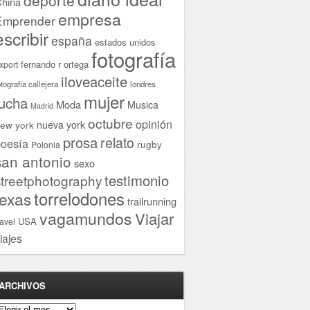
hina
empresa
Emprender
escribir
españa
estados unidos
fotografía
fernando r ortega
xport
iloveaceite
otografía callejera
londres
mujer
lucha
Moda
Musica
Madrid
octubre
opinión
ew york
nueva york
prosa
relato
oesía
rugby
Polonia
san antonio
sexo
testimonio
streetphotography
torrelodones
texas
trailrunning
vagamundos
Viajar
USA
ravel
iajes
ARCHIVOS
rchivos