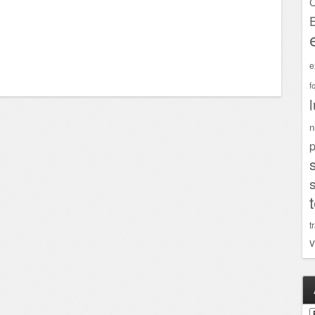
C
e
f
n
p
t
v
A