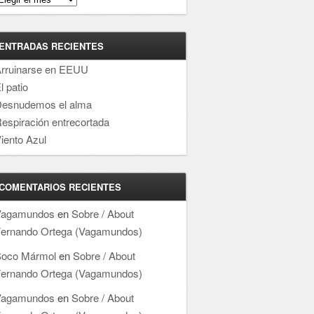
ENTRADAS RECIENTES
rruinarse en EEUU
l patio
esnudemos el alma
espiración entrecortada
iento Azul
COMENTARIOS RECIENTES
Vagamundos
en
Sobre / About
ernando Ortega (Vagamundos)
oco Mármol
en
Sobre / About
ernando Ortega (Vagamundos)
Vagamundos
en
Sobre / About