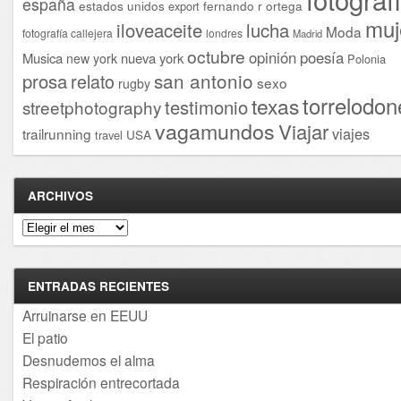
españa
estados unidos
fernando r ortega
export
muj
iloveaceite
lucha
Moda
fotografía callejera
londres
Madrid
octubre
opinión
poesía
Musica
nueva york
new york
Polonia
san antonio
prosa
relato
sexo
rugby
torrelodon
texas
testimonio
streetphotography
vagamundos
Viajar
viajes
trailrunning
USA
travel
ARCHIVOS
Archivos
ENTRADAS RECIENTES
Arruinarse en EEUU
El patio
Desnudemos el alma
Respiración entrecortada