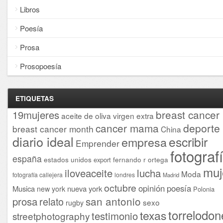
Libros
Poesía
Prosa
Prosopoesía
ETIQUETAS
breast cancer
19mujeres
aceite de oliva virgen extra
cancer mama
deporte
breast cancer month
China
diario ideal
escribir
empresa
Emprender
fotograf
españa
estados unidos
fernando r ortega
export
muj
iloveaceite
lucha
Moda
fotografía callejera
londres
Madrid
octubre
opinión
poesía
Musica
nueva york
new york
Polonia
san antonio
prosa
relato
sexo
rugby
torrelodon
texas
testimonio
streetphotography