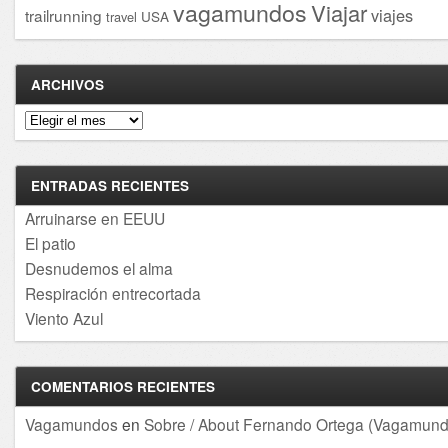
vagamundos
Viajar
viajes
trailrunning
USA
travel
ARCHIVOS
Archivos
ENTRADAS RECIENTES
Arruinarse en EEUU
El patio
Desnudemos el alma
Respiración entrecortada
Viento Azul
COMENTARIOS RECIENTES
Vagamundos
en
Sobre / About Fernando Ortega (Vagamund