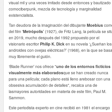
visual mil y una veces imitado desde entonces y bautizado
comociberpunk, mezcla de tecnología y marginalidad
existencialista.
Tan deudora de la imaginación del dibujante
Moebius
com
del film
‘Metrópolis’
(1927), de Fritz Lang, la película se si
en 2019, mucho después del 1992 propuesto por el
visionario escritor
Philip K. Dick
en su novela ‘¿Sueñan los
androides con ovejas eléctricas?’ (1968), en la que se bas
muy libremente el guión.
‘Blade Runner’ nos ofrece "
uno de los entornos ficticios
visualmente más elaborados
que se han creado nunca
para una película; cada plano está lleno arebosar con una
obsesiva acumulación de detalles", recalca una de
lasmayores autoridades en materia de este film, Paul M.
Sammon.
Este periodista experto en cine recibió en 1981 el encargo