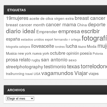
ETIQUETAS
breast cancer
19mujeres
aceite de oliva virgen extra
cancer mama
deporte
breast cancer month
China
diario ideal
escribir
empresa
Emprender
fotograf
españa
estados unidos
fernando r ortega
export
muj
iloveaceite
lucha
Moda
fotografía callejera
londres
Madrid
octubre
opinión
poesía
Musica
nueva york
new york
Polonia
san antonio
prosa
relato
sexo
rugby
torrelodon
texas
testimonio
streetphotography
vagamundos
Viajar
viajes
trailrunning
USA
travel
ARCHIVOS
Archivos