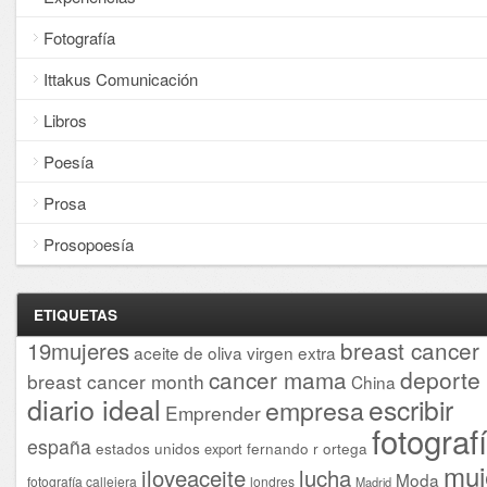
Fotografía
Ittakus Comunicación
Libros
Poesía
Prosa
Prosopoesía
ETIQUETAS
breast cancer
19mujeres
aceite de oliva virgen extra
cancer mama
deporte
breast cancer month
China
diario ideal
escribir
empresa
Emprender
fotograf
españa
estados unidos
fernando r ortega
export
muj
iloveaceite
lucha
Moda
fotografía callejera
londres
Madrid