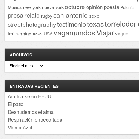
octubre
opinión
poesía
Musica
nueva york
new york
Polonia
san antonio
prosa
relato
sexo
rugby
torrelodon
texas
testimonio
streetphotography
vagamundos
Viajar
viajes
trailrunning
USA
travel
ARCHIVOS
Archivos
ENTRADAS RECIENTES
Arruinarse en EEUU
El patio
Desnudemos el alma
Respiración entrecortada
Viento Azul