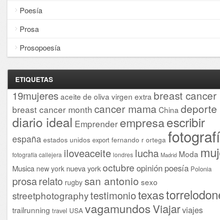
Poesía
Prosa
Prosopoesía
ETIQUETAS
breast cancer
19mujeres
aceite de oliva virgen extra
cancer mama
deporte
breast cancer month
China
diario ideal
escribir
empresa
Emprender
fotograf
españa
estados unidos
fernando r ortega
export
muj
iloveaceite
lucha
Moda
fotografía callejera
londres
Madrid
octubre
opinión
poesía
Musica
nueva york
new york
Polonia
san antonio
prosa
relato
sexo
rugby
torrelodon
texas
testimonio
streetphotography
vagamundos
Viajar
viajes
trailrunning
USA
travel