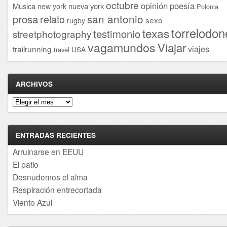
octubre
opinión
poesía
Musica
nueva york
new york
Polonia
san antonio
prosa
relato
sexo
rugby
torrelodon
texas
testimonio
streetphotography
vagamundos
Viajar
viajes
trailrunning
USA
travel
ARCHIVOS
Archivos
ENTRADAS RECIENTES
Arruinarse en EEUU
El patio
Desnudemos el alma
Respiración entrecortada
Viento Azul