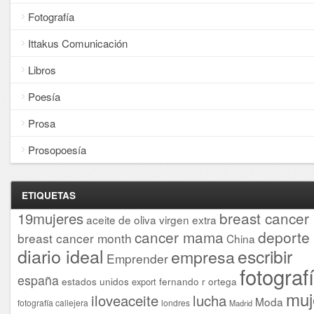
Fotografía
Ittakus Comunicación
Libros
Poesía
Prosa
Prosopoesía
ETIQUETAS
breast cancer
19mujeres
aceite de oliva virgen extra
cancer mama
deporte
breast cancer month
China
diario ideal
escribir
empresa
Emprender
fotograf
españa
estados unidos
fernando r ortega
export
muj
iloveaceite
lucha
Moda
fotografía callejera
londres
Madrid