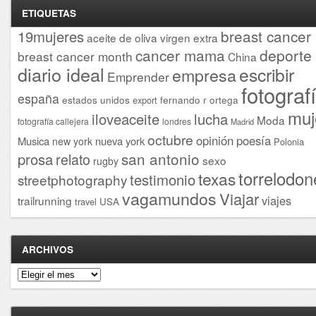
ETIQUETAS
breast cancer
19mujeres
aceite de oliva virgen extra
cancer mama
deporte
breast cancer month
China
diario ideal
escribir
empresa
Emprender
fotograf
españa
estados unidos
fernando r ortega
export
muj
iloveaceite
lucha
Moda
fotografía callejera
londres
Madrid
octubre
opinión
poesía
Musica
nueva york
new york
Polonia
san antonio
prosa
relato
sexo
rugby
torrelodon
texas
testimonio
streetphotography
vagamundos
Viajar
viajes
trailrunning
USA
travel
ARCHIVOS
Archivos