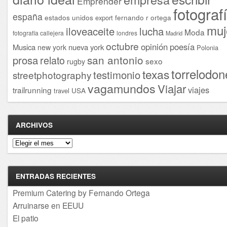
Emprender
fotograf
españa
estados unidos
fernando r ortega
export
muj
iloveaceite
lucha
Moda
fotografía callejera
londres
Madrid
octubre
opinión
poesía
Musica
nueva york
new york
Polonia
san antonio
prosa
relato
sexo
rugby
torrelodon
texas
testimonio
streetphotography
vagamundos
Viajar
viajes
trailrunning
USA
travel
ARCHIVOS
Archivos
ENTRADAS RECIENTES
Premium Catering by Fernando Ortega
Arruinarse en EEUU
El patio