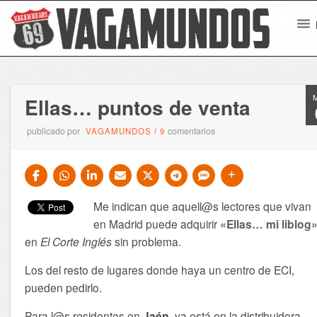
Ellas… puntos de venta
publicado por
comentarios
VAGAMUNDOS
/
9
Me indican que aquell@s lectores que vivan
en Madrid puede adquirir
«Ellas… mi liblog
en
El Corte Inglés
sin problema.
Los del resto de lugares donde haya un centro de ECI,
pueden pedirlo.
Para l@s residentes en
Jaén
, ya está en la distribuidora