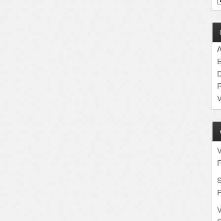
A
E
D
R
V
F
S
F