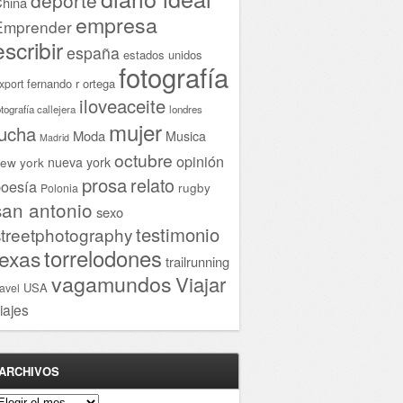
hina
empresa
Emprender
escribir
españa
estados unidos
fotografía
fernando r ortega
xport
iloveaceite
otografía callejera
londres
mujer
lucha
Moda
Musica
Madrid
octubre
opinión
ew york
nueva york
prosa
relato
oesía
rugby
Polonia
san antonio
sexo
testimonio
streetphotography
torrelodones
texas
trailrunning
vagamundos
Viajar
USA
ravel
iajes
ARCHIVOS
rchivos