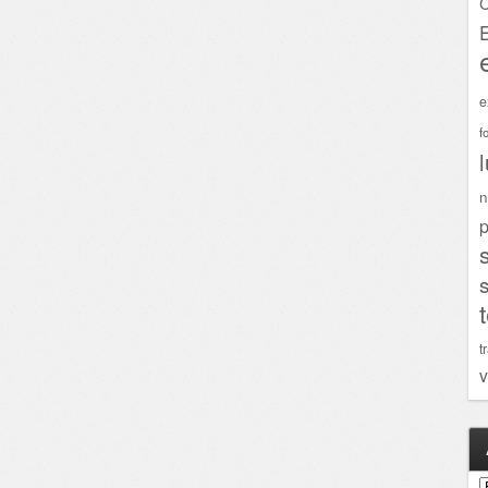
C
e
f
n
p
t
v
A