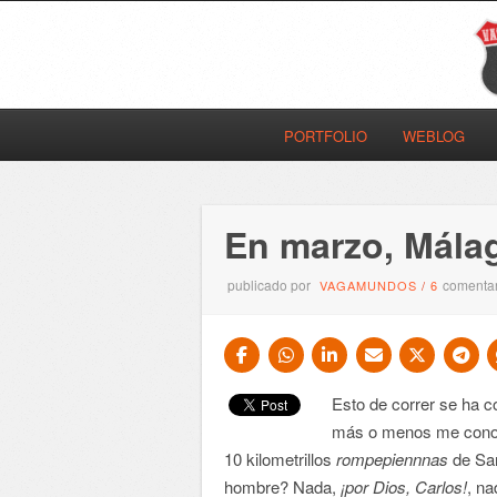
PORTFOLIO
WEBLOG
En marzo, Mála
publicado por
comentar
VAGAMUNDOS
/
6
Esto de correr se ha c
más o menos me conoce
10 kilometrillos
rompepiennnas
de San
hombre? Nada,
¡por Dios, Carlos!
, na