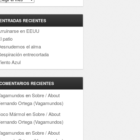
ENTRADAS RECIENTES
rruinarse en EEUU
l patio
esnudemos el alma
espiración entrecortada
iento Azul
COMENTARIOS RECIENTES
Vagamundos
en
Sobre / About
ernando Ortega (Vagamundos)
oco Mármol
en
Sobre / About
ernando Ortega (Vagamundos)
Vagamundos
en
Sobre / About