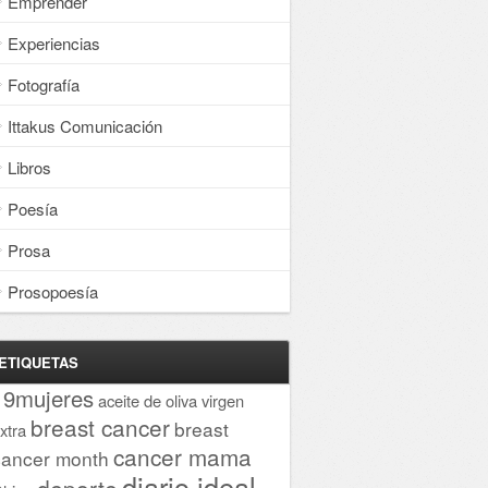
Emprender
Experiencias
Fotografía
Ittakus Comunicación
Libros
Poesía
Prosa
Prosopoesía
ETIQUETAS
19mujeres
aceite de oliva virgen
breast cancer
breast
xtra
cancer mama
cancer month
diario ideal
deporte