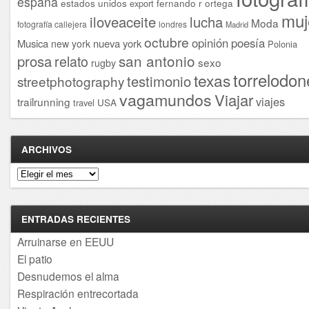
españa
estados unidos
fernando r ortega
export
muj
iloveaceite
lucha
Moda
fotografía callejera
londres
Madrid
octubre
opinión
poesía
Musica
nueva york
new york
Polonia
san antonio
prosa
relato
sexo
rugby
torrelodon
texas
testimonio
streetphotography
vagamundos
Viajar
viajes
trailrunning
USA
travel
ARCHIVOS
Archivos
ENTRADAS RECIENTES
Arruinarse en EEUU
El patio
Desnudemos el alma
Respiración entrecortada