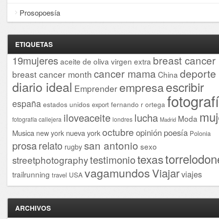
Prosopoesía
ETIQUETAS
breast cancer
19mujeres
aceite de oliva virgen extra
cancer mama
deporte
breast cancer month
China
diario ideal
escribir
empresa
Emprender
fotograf
españa
estados unidos
fernando r ortega
export
muj
iloveaceite
lucha
Moda
fotografía callejera
londres
Madrid
octubre
opinión
poesía
Musica
nueva york
new york
Polonia
san antonio
prosa
relato
sexo
rugby
torrelodon
texas
testimonio
streetphotography
vagamundos
Viajar
viajes
trailrunning
USA
travel
ARCHIVOS