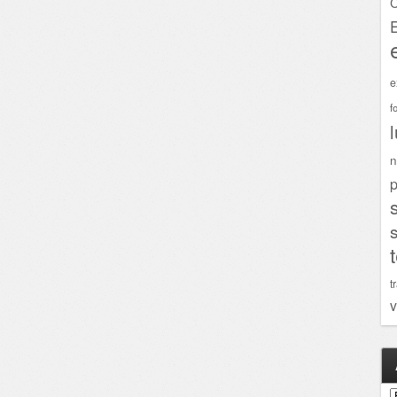
C
e
f
n
p
t
v
A