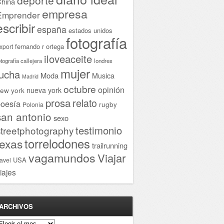
hina
empresa
Emprender
escribir
españa
estados unidos
fotografía
fernando r ortega
xport
iloveaceite
otografía callejera
londres
mujer
lucha
Moda
Musica
Madrid
octubre
opinión
ew york
nueva york
prosa
relato
oesía
rugby
Polonia
san antonio
sexo
testimonio
streetphotography
torrelodones
texas
trailrunning
vagamundos
Viajar
USA
ravel
iajes
ARCHIVOS
rchivos