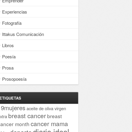
Emprender
Experiencias
Fotografía
Ittakus Comunicación
Libros
Poesía
Prosa
Prosopoesía
ETIQUETAS
19mujeres
aceite de oliva virgen
breast cancer
breast
xtra
cancer mama
cancer month
diario ideal
deporte