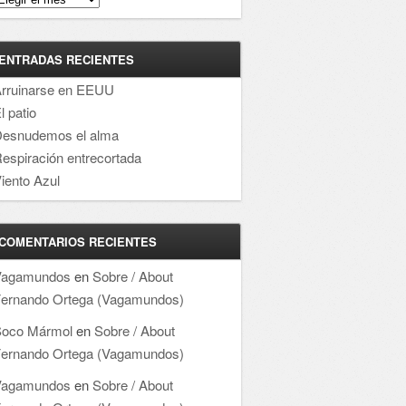
ENTRADAS RECIENTES
rruinarse en EEUU
l patio
esnudemos el alma
espiración entrecortada
iento Azul
COMENTARIOS RECIENTES
Vagamundos
en
Sobre / About
ernando Ortega (Vagamundos)
oco Mármol
en
Sobre / About
ernando Ortega (Vagamundos)
Vagamundos
en
Sobre / About