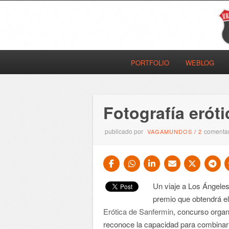
PORTFOLIO
WEBLOG
Fotografía eróti
publicado por
comentar
VAGAMUNDOS
/
2
Un viaje a Los Ángele
premio que obtendrá e
Erótica de Sanfermin
, concurso orga
reconoce la capacidad para combinar e