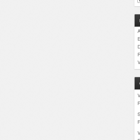
A
E
D
R
V
F
S
F