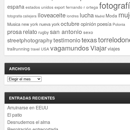
fotograf
españa
estados unidos
fernando r ortega
export
muj
iloveaceite
lucha
Moda
fotografía callejera
londres
Madrid
octubre
opinión
poesía
Musica
nueva york
new york
Polonia
san antonio
prosa
relato
sexo
rugby
torrelodon
texas
testimonio
streetphotography
vagamundos
Viajar
viajes
trailrunning
USA
travel
ARCHIVOS
Archivos
ENTRADAS RECIENTES
Arruinarse en EEUU
El patio
Desnudemos el alma
Respiración entrecortada