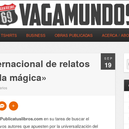
TSHIRTS
BUSINESS
OBRAS PUBLICADAS
ACERCA / AB
SEP
ernacional de relatos
19
lla mágica»
arios
l
Publicatuslibros.com
en su tarea de buscar el
os autores que apuesten por la universalización del