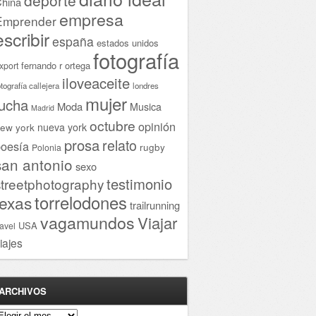
hina
empresa
Emprender
escribir
españa
estados unidos
fotografía
fernando r ortega
xport
iloveaceite
otografía callejera
londres
mujer
lucha
Moda
Musica
Madrid
octubre
opinión
ew york
nueva york
prosa
relato
oesía
rugby
Polonia
san antonio
sexo
testimonio
streetphotography
torrelodones
texas
trailrunning
vagamundos
Viajar
USA
ravel
iajes
ARCHIVOS
rchivos