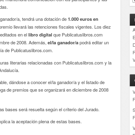
das.
a ganador/a, tendrá una dotación de
1.000 euros en
 premio llevará las retenciones fiscales vigentes. Los diez
A
 editados en el
libro digital
que Publicatuslibros.com
E
ciembre de 2008. Además,
el/la ganador/a
podrá editar un
D
ía de Publicatuslibros.com.
R
V
uras literarias relacionadas con Publicatuslibros.com y la
Andalucía.
able, dándose a conocer el/la ganador/a y el listado de
ntrega de premios que se organizará en diciembre de 2008
F
las bases será resuelta según el criterio del Jurado.
S
F
mplica la aceptación plena de estas bases.