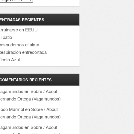
ENTRADAS RECIENTES
rruinarse en EEUU
l patio
esnudemos el alma
espiración entrecortada
iento Azul
COMENTARIOS RECIENTES
Vagamundos
en
Sobre / About
ernando Ortega (Vagamundos)
oco Mármol
en
Sobre / About
ernando Ortega (Vagamundos)
Vagamundos
en
Sobre / About