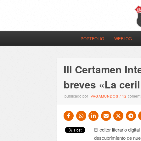
PORTFOLIO
WEBLOG
III Certamen Int
breves «La ceri
publicado por
coment
VAGAMUNDOS
/
12
El editor literario digita
descubrimiento de nuev