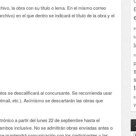
C
hivo, la obra con su título o lema. En el mismo correo
archivo) en el que dentro se indicará el título de la obra y el
e
f
n
p
untos se descalificará al concursante. Se recomienda usar
t
otmail, etc.). Asímismo se descartarán las obras que
v
trónico a partir del lunes 22 de septiembre hasta el
 ambos inclusive. No se admitirán obras enviadas antes o
A
se mantendrá comunicación con los participantes y las