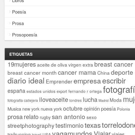
Libros
Poesía
Prosa
Prosopoesía
ETIQUETAS
breast cancer
19mujeres
aceite de oliva virgen extra
cancer mama
deporte
breast cancer month
China
diario ideal
escribir
empresa
Emprender
fotograf
españa
estados unidos
fernando r ortega
export
muj
iloveaceite
lucha
Moda
fotografía callejera
londres
Madrid
octubre
opinión
poesía
Musica
nueva york
new york
Polonia
san antonio
prosa
relato
sexo
rugby
torrelodon
texas
testimonio
streetphotography
vagamundos
Viajar
viajes
trailrunning
USA
travel