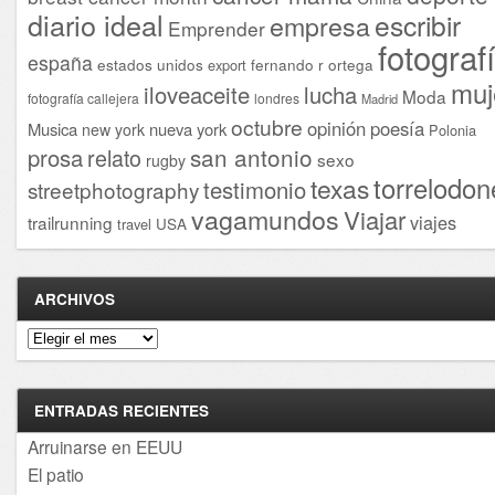
diario ideal
escribir
empresa
Emprender
fotograf
españa
estados unidos
fernando r ortega
export
muj
iloveaceite
lucha
Moda
fotografía callejera
londres
Madrid
octubre
opinión
poesía
Musica
nueva york
new york
Polonia
san antonio
prosa
relato
sexo
rugby
torrelodon
texas
testimonio
streetphotography
vagamundos
Viajar
viajes
trailrunning
USA
travel
ARCHIVOS
Archivos
ENTRADAS RECIENTES
Arruinarse en EEUU
El patio