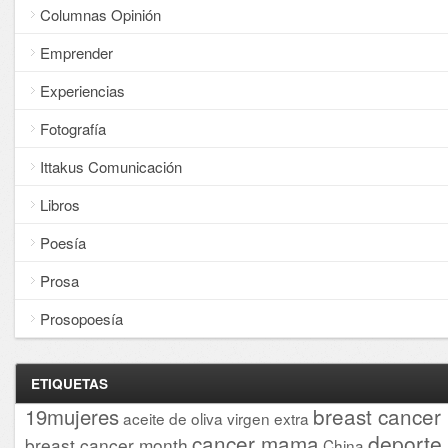
Columnas Opinión
Emprender
Experiencias
Fotografía
Ittakus Comunicación
Libros
Poesía
Prosa
Prosopoesía
ETIQUETAS
breast cancer
19mujeres
aceite de oliva virgen extra
cancer mama
deporte
breast cancer month
China