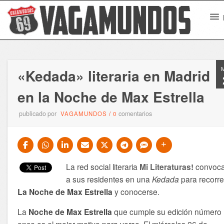
«Kedada» literaria en Madrid
en la Noche de Max Estrella
publicado por
comentarios
VAGAMUNDOS
/
0
La red social literaria
Mi Literaturas!
convoc
a sus residentes en una
Kedada
para recorre
La Noche de Max Estrella
y conocerse.
La
Noche de Max Estrella
que cumple su edición número
once es el mejor motivo para verse. El miércoles 26 de