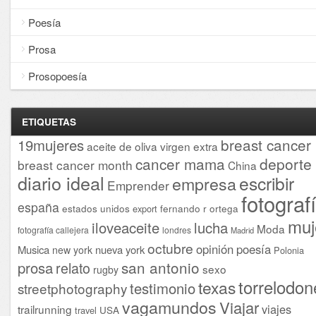
Poesía
Prosa
Prosopoesía
ETIQUETAS
breast cancer
19mujeres
aceite de oliva virgen extra
cancer mama
deporte
breast cancer month
China
diario ideal
escribir
empresa
Emprender
fotograf
españa
estados unidos
fernando r ortega
export
muj
iloveaceite
lucha
Moda
fotografía callejera
londres
Madrid
octubre
opinión
poesía
Musica
nueva york
new york
Polonia
san antonio
prosa
relato
sexo
rugby
torrelodon
texas
testimonio
streetphotography
vagamundos
Viajar
viajes
trailrunning
USA
travel