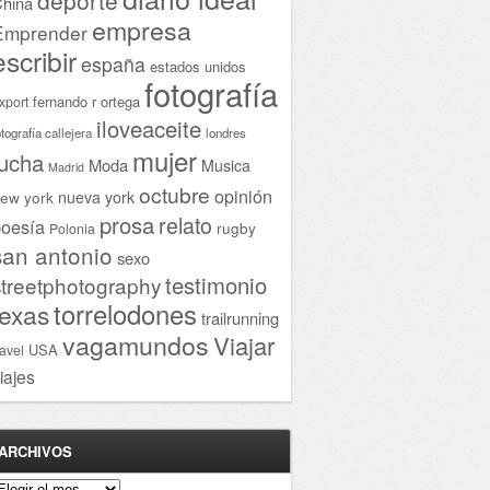
hina
empresa
Emprender
escribir
españa
estados unidos
fotografía
fernando r ortega
xport
iloveaceite
otografía callejera
londres
mujer
lucha
Moda
Musica
Madrid
octubre
opinión
ew york
nueva york
prosa
relato
oesía
rugby
Polonia
san antonio
sexo
testimonio
streetphotography
torrelodones
texas
trailrunning
vagamundos
Viajar
USA
ravel
iajes
ARCHIVOS
rchivos