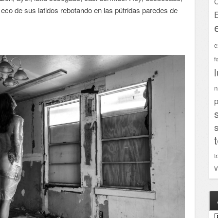
C
co de sus latidos rebotando en las pútridas paredes de
e
f
n
p
t
v
A