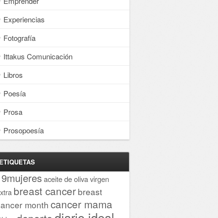
Emprender
Experiencias
Fotografía
Ittakus Comunicación
Libros
Poesía
Prosa
Prosopoesía
ETIQUETAS
19mujeres
aceite de oliva virgen
breast cancer
breast
xtra
cancer mama
cancer month
diario ideal
deporte