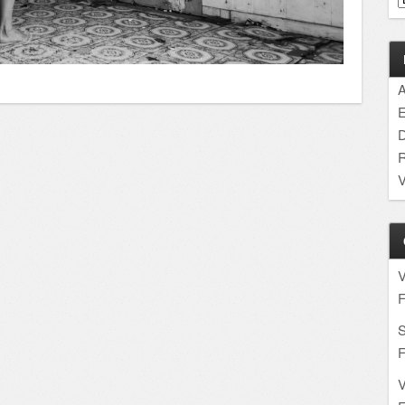
A
E
D
R
V
F
S
F