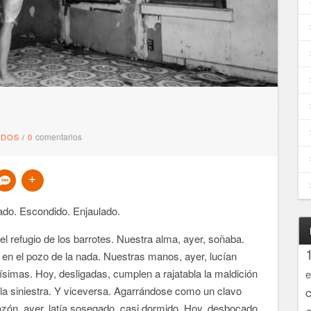
comentarios
NDOS
/
0
ado. Escondido. Enjaulado.
el refugio de los barrotes. Nuestra alma, ayer, soñaba.
 en el pozo de la nada. Nuestras manos, ayer, lucían
simas. Hoy, desligadas, cumplen a rajatabla la maldición
e
 la siniestra. Y viceversa. Agarrándose como un clavo
azón, ayer, latía sosegado, casi dormido. Hoy, desbocado,