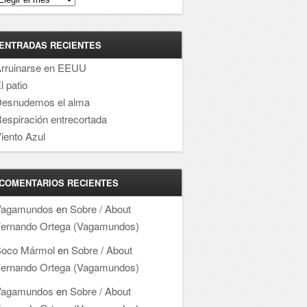
ENTRADAS RECIENTES
rruinarse en EEUU
l patio
esnudemos el alma
espiración entrecortada
iento Azul
COMENTARIOS RECIENTES
Vagamundos
en
Sobre / About
ernando Ortega (Vagamundos)
oco Mármol
en
Sobre / About
ernando Ortega (Vagamundos)
Vagamundos
en
Sobre / About