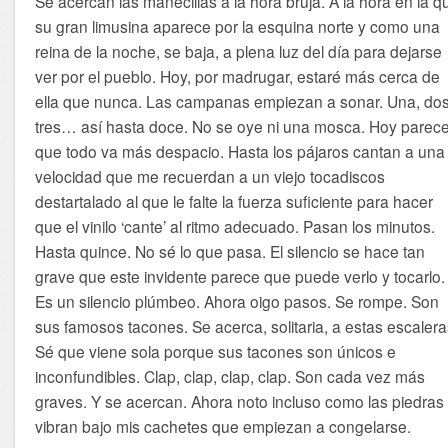
Se acercan las manecillas a la hora bruja. A la hora en la q
su gran limusina aparece por la esquina norte y como una
reina de la noche, se baja, a plena luz del día para dejarse
ver por el pueblo. Hoy, por madrugar, estaré más cerca de
ella que nunca. Las campanas empiezan a sonar. Una, dos
tres… así hasta doce. No se oye ni una mosca. Hoy parec
que todo va más despacio. Hasta los pájaros cantan a una
velocidad que me recuerdan a un viejo tocadiscos
destartalado al que le falte la fuerza suficiente para hacer
que el vinilo ‘cante’ al ritmo adecuado. Pasan los minutos.
Hasta quince. No sé lo que pasa. El silencio se hace tan
grave que este invidente parece que puede verlo y tocarlo.
Es un silencio plúmbeo. Ahora oigo pasos. Se rompe. Son
sus famosos tacones. Se acerca, solitaria, a estas escalera
Sé que viene sola porque sus tacones son únicos e
inconfundibles. Clap, clap, clap, clap. Son cada vez más
graves. Y se acercan. Ahora noto incluso como las piedras
vibran bajo mis cachetes que empiezan a congelarse.