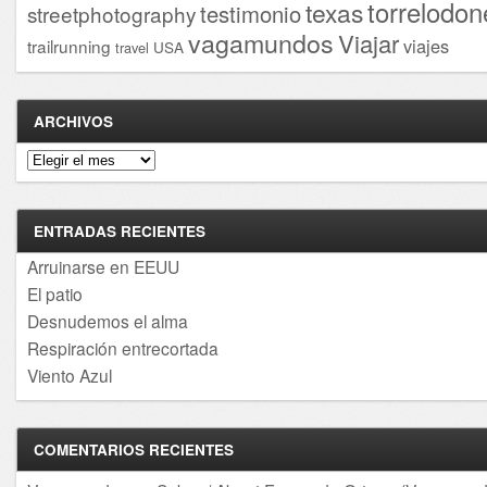
torrelodon
texas
testimonio
streetphotography
vagamundos
Viajar
viajes
trailrunning
USA
travel
ARCHIVOS
Archivos
ENTRADAS RECIENTES
Arruinarse en EEUU
El patio
Desnudemos el alma
Respiración entrecortada
Viento Azul
COMENTARIOS RECIENTES