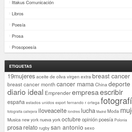
Ittakus Comunicación
Libros
Poesía
Prosa
Prosopoesía
ETIQUETAS
breast cancer
19mujeres
aceite de oliva virgen extra
cancer mama
deporte
breast cancer month
China
diario ideal
escribir
empresa
Emprender
fotograf
españa
estados unidos
fernando r ortega
export
muj
iloveaceite
lucha
Moda
fotografía callejera
londres
Madrid
octubre
opinión
poesía
Musica
nueva york
new york
Polonia
san antonio
prosa
relato
sexo
rugby