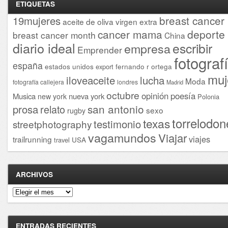
ETIQUETAS
breast cancer
19mujeres
aceite de oliva virgen extra
cancer mama
deporte
breast cancer month
China
diario ideal
escribir
empresa
Emprender
fotograf
españa
estados unidos
fernando r ortega
export
muj
iloveaceite
lucha
Moda
fotografía callejera
londres
Madrid
octubre
opinión
poesía
Musica
nueva york
new york
Polonia
san antonio
prosa
relato
sexo
rugby
torrelodon
texas
testimonio
streetphotography
vagamundos
Viajar
viajes
trailrunning
USA
travel
ARCHIVOS
Archivos
ENTRADAS RECIENTES