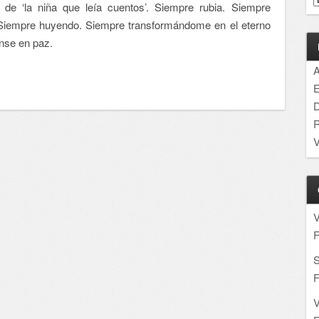
de ‘la niña que leía cuentos’. Siempre rubia. Siempre
Siempre huyendo. Siempre transformándome en el eterno
nse en paz.
A
E
D
R
V
F
S
F