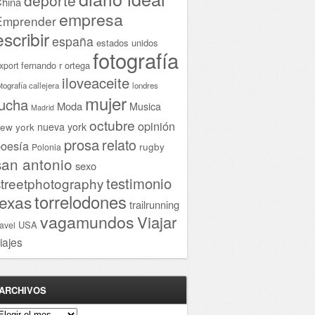
hina
empresa
Emprender
escribir
españa
estados unidos
fotografía
fernando r ortega
xport
iloveaceite
otografía callejera
londres
mujer
lucha
Moda
Musica
Madrid
octubre
opinión
ew york
nueva york
prosa
relato
oesía
rugby
Polonia
san antonio
sexo
testimonio
streetphotography
torrelodones
texas
trailrunning
vagamundos
Viajar
USA
ravel
iajes
ARCHIVOS
rchivos