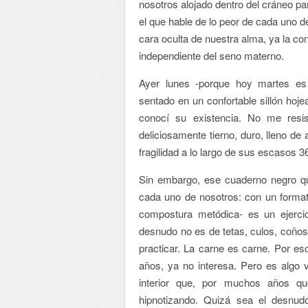
nosotros alojado dentro del cráneo par
el que hable de lo peor de cada uno d
cara oculta de nuestra alma, ya la con
independiente del seno materno.
Ayer lunes -porque hoy martes es
sentado en un confortable sillón hoj
conocí su existencia. No me resi
deliciosamente tierno, duro, lleno de
fragilidad a lo largo de sus escasos 3
Sin embargo, ese cuaderno negro qu
cada uno de nosotros: con un format
compostura metódica- es un ejerci
desnudo no es de tetas, culos, coñ
practicar. La carne es carne. Por es
años, ya no interesa. Pero es algo 
interior que, por muchos años qu
hipnotizando. Quizá sea el desnu