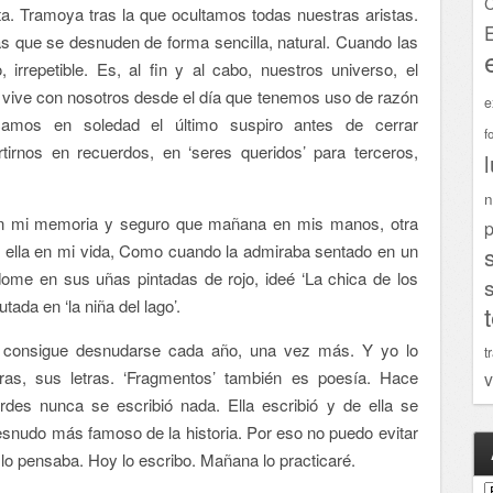
C
a. Tramoya tras la que ocultamos todas nuestras aristas.
nas que se desnuden de forma sencilla, natural. Cuando las
 irrepetible. Es, al fin y al cabo, nuestros universo, el
e vive con nosotros desde el día que tenemos uso de razón
e
camos en soledad el último suspiro antes de cerrar
f
rtirnos en recuerdos, en ‘seres queridos’ para terceros,
n
 en mi memoria y seguro que mañana en mis manos, otra
p
de ella en mi vida, Como cuando la admiraba sentado en un
ome en sus uñas pintadas de rojo, ideé ‘La chica de los
tada en ‘la niña del lago’.
iva- consigue desnudarse cada año, una vez más. Y yo lo
t
etras, sus letras. ‘Fragmentos’ también es poesía. Hace
v
rdes nunca se escribió nada. Ella escribió y de ella se
desnudo más famoso de la historia. Por eso no puedo evitar
 lo pensaba. Hoy lo escribo. Mañana lo practicaré.
A