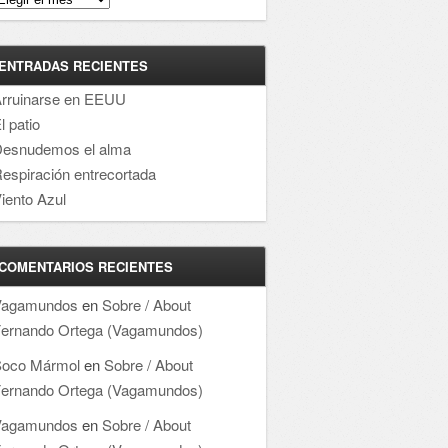
ENTRADAS RECIENTES
rruinarse en EEUU
l patio
esnudemos el alma
espiración entrecortada
iento Azul
COMENTARIOS RECIENTES
Vagamundos
en
Sobre / About
ernando Ortega (Vagamundos)
oco Mármol
en
Sobre / About
ernando Ortega (Vagamundos)
Vagamundos
en
Sobre / About