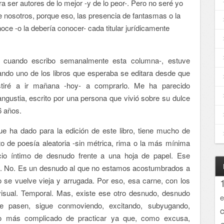
a ser autores de lo mejor -y de lo peor-. Pero no seré yo
e nosotros, porque eso, las presencia de fantasmas o la
oce -o la debería conocer- cada titular jurídicamente
 cuando escribo semanalmente esta columna-, estuve
eando uno de los libros que esperaba se editara desde que
stiré a ir mañana -hoy- a comprarlo. Me ha parecido
 angustia, escrito por una persona que vivió sobre su dulce
6 años.
e ha dado para la edición de este libro, tiene mucho de
o de poesía aleatoria -sin métrica, rima o la más mínima
cio íntimo de desnudo frente a una hoja de papel. Ese
os. No. Es un desnudo al que no estamos acostumbrados a
o se vuelve vieja y arrugada. Por eso, esa carne, con los
visual. Temporal. Mas, existe ese otro desnudo, desnudo
e
e pasen, sigue conmoviendo, excitando, subyugando,
do más complicado de practicar ya que, como excusa,