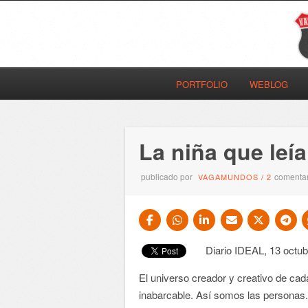
PORTFOLIO
WEBLOG
La niña que leí
publicado por
comentar
VAGAMUNDOS
/
2
Diario IDEAL, 13 octu
El universo creador y creativo de cada
inabarcable. Así somos las personas