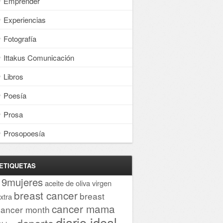
Emprender
Experiencias
Fotografía
Ittakus Comunicación
Libros
Poesía
Prosa
Prosopoesía
ETIQUETAS
19mujeres
aceite de oliva virgen
breast cancer
breast
xtra
cancer mama
cancer month
diario ideal
deporte