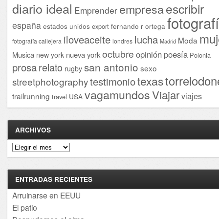
diario ideal
escribir
empresa
Emprender
fotograf
españa
estados unidos
fernando r ortega
export
muj
iloveaceite
lucha
Moda
fotografía callejera
londres
Madrid
octubre
opinión
poesía
Musica
nueva york
new york
Polonia
san antonio
prosa
relato
sexo
rugby
torrelodon
texas
testimonio
streetphotography
vagamundos
Viajar
viajes
trailrunning
USA
travel
ARCHIVOS
Archivos
ENTRADAS RECIENTES
Arruinarse en EEUU
El patio