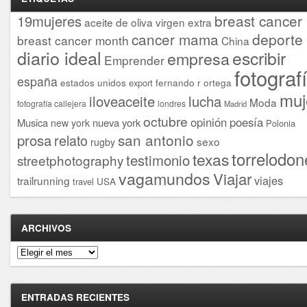
breast cancer
19mujeres
aceite de oliva virgen extra
cancer mama
deporte
breast cancer month
China
diario ideal
escribir
empresa
Emprender
fotograf
españa
estados unidos
fernando r ortega
export
muj
iloveaceite
lucha
Moda
fotografía callejera
londres
Madrid
octubre
opinión
poesía
Musica
nueva york
new york
Polonia
san antonio
prosa
relato
sexo
rugby
torrelodon
texas
testimonio
streetphotography
vagamundos
Viajar
viajes
trailrunning
USA
travel
ARCHIVOS
Archivos
ENTRADAS RECIENTES