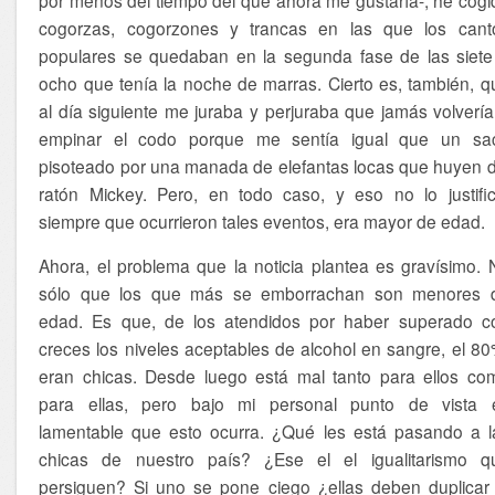
cogorzas, cogorzones y trancas en las que los cant
populares se quedaban en la segunda fase de las siete
ocho que tenía la noche de marras. Cierto es, también, q
al día siguiente me juraba y perjuraba que jamás volvería
empinar el codo porque me sentía igual que un sa
pisoteado por una manada de elefantas locas que huyen d
ratón Mickey. Pero, en todo caso, y eso no lo justific
siempre que ocurrieron tales eventos, era mayor de edad.
Ahora, el problema que la noticia plantea es gravísimo. 
sólo que los que más se emborrachan son menores 
edad. Es que, de los atendidos por haber superado c
creces los niveles aceptables de alcohol en sangre, el 80
eran chicas. Desde luego está mal tanto para ellos co
para ellas, pero bajo mi personal punto de vista 
lamentable que esto ocurra. ¿Qué les está pasando a l
chicas de nuestro país? ¿Ese el el igualitarismo q
persiguen? Si uno se pone ciego ¿ellas deben duplicar 