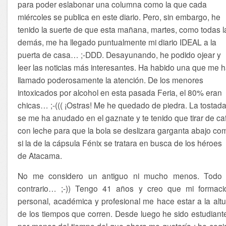
para poder eslabonar una columna como la que cada
miércoles se publica en este diario. Pero, sin embargo, he
tenido la suerte de que esta mañana, martes, como todas l
demás, me ha llegado puntualmente mi diario IDEAL a la
puerta de casa… ;-DDD. Desayunando, he podido ojear y
leer las noticias más interesantes. Ha habido una que me 
llamado poderosamente la atención. De los menores
intoxicados por alcohol en esta pasada Feria, el 80% eran
chicas… ;-((( ¡Ostras! Me he quedado de piedra. La tostad
se me ha anudado en el gaznate y te tenido que tirar de ca
con leche para que la bola se deslizara garganta abajo co
si la de la cápsula Fénix se tratara en busca de los héroes
de Atacama.
No me considero un antiguo ni mucho menos. Todo 
contrario… ;-)) Tengo 41 años y creo que mi formaci
personal, académica y profesional me hace estar a la altu
de los tiempos que corren. Desde luego he sido estudiante
por menos del tiempo del que ahora me gustaría-; he cogi