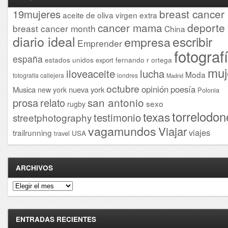
breast cancer
19mujeres
aceite de oliva virgen extra
cancer mama
deporte
breast cancer month
China
diario ideal
escribir
empresa
Emprender
fotograf
españa
estados unidos
fernando r ortega
export
muj
iloveaceite
lucha
Moda
fotografía callejera
londres
Madrid
octubre
opinión
poesía
Musica
nueva york
new york
Polonia
san antonio
prosa
relato
sexo
rugby
torrelodon
texas
testimonio
streetphotography
vagamundos
Viajar
viajes
trailrunning
USA
travel
ARCHIVOS
Archivos
ENTRADAS RECIENTES