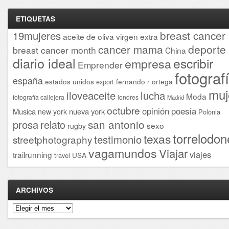
ETIQUETAS
breast cancer
19mujeres
aceite de oliva virgen extra
cancer mama
deporte
breast cancer month
China
diario ideal
escribir
empresa
Emprender
fotograf
españa
estados unidos
fernando r ortega
export
muj
iloveaceite
lucha
Moda
fotografía callejera
londres
Madrid
octubre
opinión
poesía
Musica
nueva york
new york
Polonia
san antonio
prosa
relato
sexo
rugby
torrelodon
texas
testimonio
streetphotography
vagamundos
Viajar
viajes
trailrunning
USA
travel
ARCHIVOS
Archivos