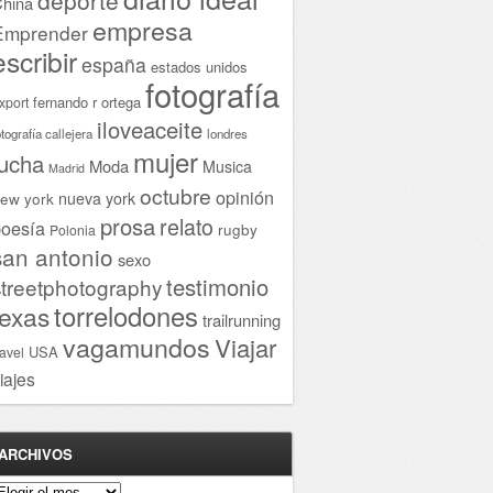
hina
empresa
Emprender
escribir
españa
estados unidos
fotografía
fernando r ortega
xport
iloveaceite
otografía callejera
londres
mujer
lucha
Moda
Musica
Madrid
octubre
opinión
ew york
nueva york
prosa
relato
oesía
rugby
Polonia
san antonio
sexo
testimonio
streetphotography
torrelodones
texas
trailrunning
vagamundos
Viajar
USA
ravel
iajes
ARCHIVOS
rchivos