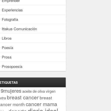
Emprender
Experiencias
Fotografía
Ittakus Comunicación
Libros
Poesía
Prosa
Prosopoesía
ETIQUETAS
19mujeres
aceite de oliva virgen
breast cancer
breast
xtra
cancer mama
cancer month
diario ideal
deporte