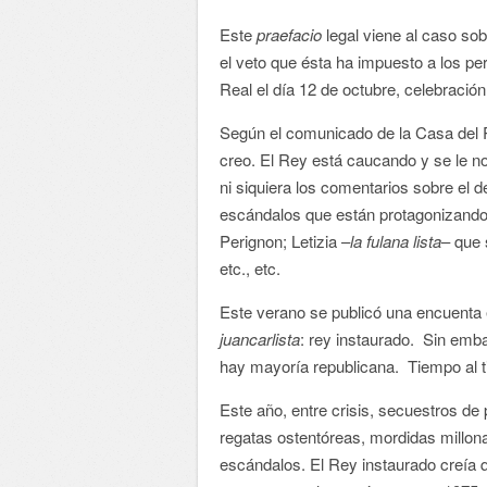
Este
praefacio
legal viene al caso so
el veto que ésta ha impuesto a los peri
Real el día 12 de octubre, celebración
Según el comunicado de la Casa del
creo. El Rey está caucando y se le no
ni siquiera los comentarios sobre el 
escándalos que están protagonizando
Perignon; Letizia –
la fulana lista
– que
etc., etc.
Este verano se publicó una encuenta 
juancarlista
: rey instaurado. Sin emba
hay mayoría republicana. Tiempo al 
Este año, entre crisis, secuestros de
regatas ostentóreas, mordidas millona
escándalos. El Rey instaurado creía 