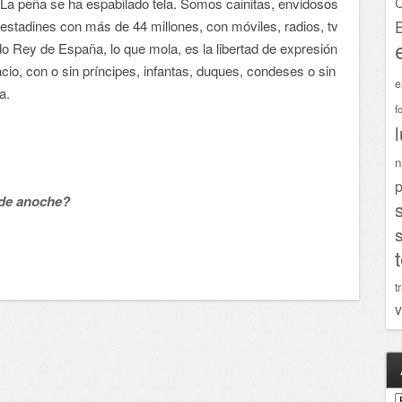
C
La peña se ha espabilado tela. Somos cainitas, envidosos
stadines con más de 44 millones, con móviles, radios, tv
ido Rey de España, lo que mola, es la libertad de expresión
cio, con o sin príncipes, infantas, duques, condeses o sin
e
a.
f
n
p
de anoche?
t
v
A