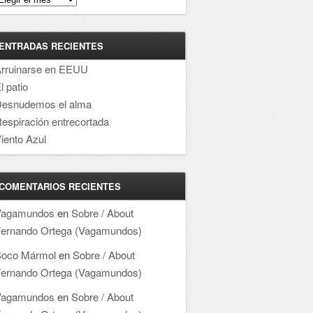
ENTRADAS RECIENTES
rruinarse en EEUU
l patio
esnudemos el alma
espiración entrecortada
iento Azul
COMENTARIOS RECIENTES
Vagamundos
en
Sobre / About
ernando Ortega (Vagamundos)
oco Mármol
en
Sobre / About
ernando Ortega (Vagamundos)
Vagamundos
en
Sobre / About