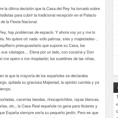
bre la última decisión que la Casa del Rey ha tomado sobre
odistas para cubrir la tradicional recepción en el Palacio
 de la Fiesta Nacional.
 Rey, hay
problemas de espacio
. Y ahora voy yo y me lo
ta. No quiere oír nada -sólo palmas, síes y majestades- ,
despilfarro presupuestario que supone su Casa, los
 sus vástagos… Elena por un lado, con cocaína y Don
 si me opero o me
rinoplastio
; los sueldines de las niñas,
en la que la mayoría de los españoles se declaraba
rgo, quitada su graciosa Majestad, la opinión cambia y ya
tiempo.
 portadas, cacerías beodas,
rinocaprichitos
, rayas blancas,
e
rias, etc., la Casa Real española no gana para titulares y
que España siempre sería su pequeño jardín. Pero es que