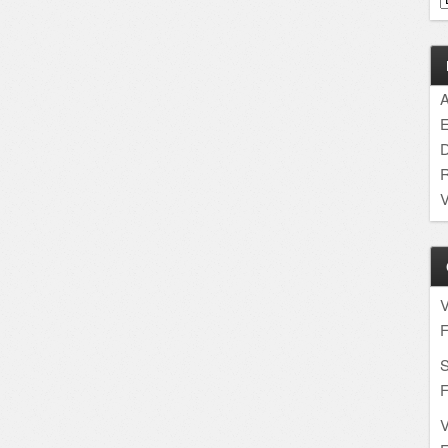
A
E
D
R
V
F
S
F