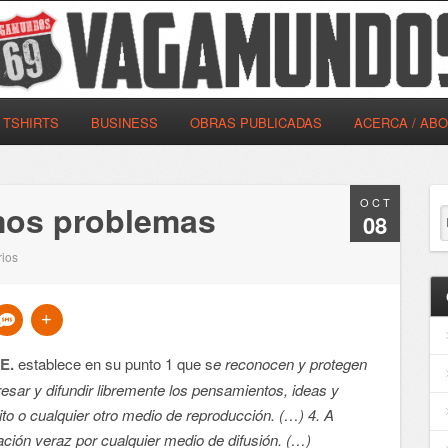
TSHIRTS
BUSINESS
OBRAS PUBLICADAS
ACERCA / AB
OCT
mos problemas
08
ios
.E.
establece en su punto 1 que s
e reconocen y protegen
resar y difundir libremente los pensamientos, ideas y
ito o cualquier otro medio de reproducción. (…) 4. A
ación veraz por cualquier medio de difusión. (…)