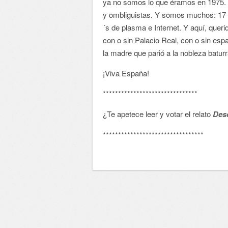
ya no somos lo que éramos en 1975. 
y ombliguistas. Y somos muchos: 17 e
´s de plasma e Internet. Y aquí, quer
con o sin Palacio Real, con o sin espa
la madre que parió a la nobleza baturr
¡Viva España!
*******************************
¿Te apetece leer y votar el relato
Des
*********************************