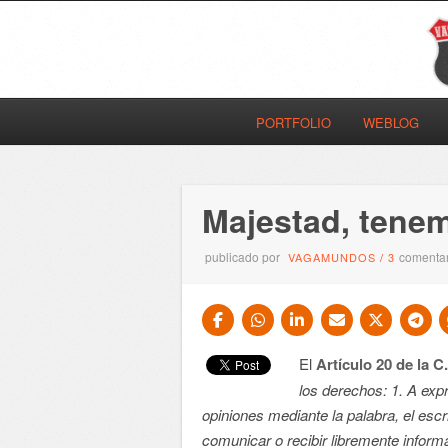
PORTFOLIO
WEBLOG
Majestad, tene
publicado por
comentar
VAGAMUNDOS
/
3
El
Artículo 20 de la C
los derechos: 1. A exp
opiniones mediante la palabra, el escr
comunicar o recibir libremente inform