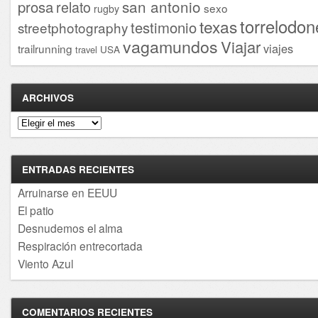
san antonio
prosa
relato
sexo
rugby
torrelodon
texas
testimonio
streetphotography
vagamundos
Viajar
viajes
trailrunning
USA
travel
ARCHIVOS
Archivos
ENTRADAS RECIENTES
Arruinarse en EEUU
El patio
Desnudemos el alma
Respiración entrecortada
Viento Azul
COMENTARIOS RECIENTES