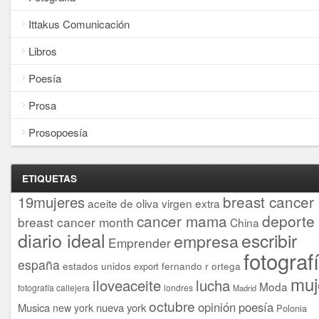
Ittakus Comunicación
Libros
Poesía
Prosa
Prosopoesía
ETIQUETAS
breast cancer
19mujeres
aceite de oliva virgen extra
cancer mama
deporte
breast cancer month
China
diario ideal
escribir
empresa
Emprender
fotograf
españa
estados unidos
fernando r ortega
export
muj
iloveaceite
lucha
Moda
fotografía callejera
londres
Madrid
octubre
opinión
poesía
Musica
nueva york
new york
Polonia