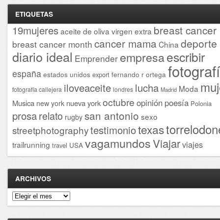
ETIQUETAS
breast cancer
19mujeres
aceite de oliva virgen extra
cancer mama
deporte
breast cancer month
China
diario ideal
escribir
empresa
Emprender
fotograf
españa
estados unidos
fernando r ortega
export
muj
iloveaceite
lucha
Moda
fotografía callejera
londres
Madrid
octubre
opinión
poesía
Musica
nueva york
new york
Polonia
san antonio
prosa
relato
sexo
rugby
torrelodon
texas
testimonio
streetphotography
vagamundos
Viajar
viajes
trailrunning
USA
travel
ARCHIVOS
Archivos