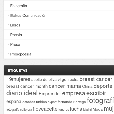
Fotografía
Ittakus Comunicación
Libros
Poesía
Prosa
Prosopoesía
ETIQUETAS
breast cancer
19mujeres
aceite de oliva virgen extra
cancer mama
deporte
breast cancer month
China
diario ideal
escribir
empresa
Emprender
fotograf
españa
estados unidos
fernando r ortega
export
muj
iloveaceite
lucha
Moda
fotografía callejera
londres
Madrid