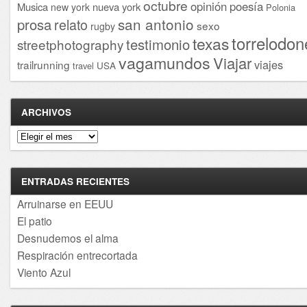
octubre
opinión
poesía
Musica
nueva york
new york
Polonia
san antonio
prosa
relato
sexo
rugby
torrelodon
texas
testimonio
streetphotography
vagamundos
Viajar
viajes
trailrunning
USA
travel
ARCHIVOS
Archivos
ENTRADAS RECIENTES
Arruinarse en EEUU
El patio
Desnudemos el alma
Respiración entrecortada
Viento Azul