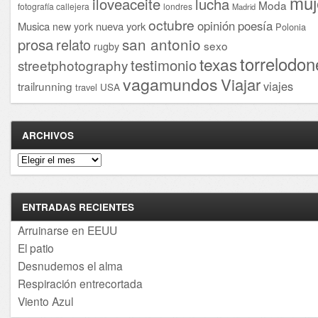
muj
iloveaceite
lucha
Moda
fotografía callejera
londres
Madrid
octubre
opinión
poesía
Musica
nueva york
new york
Polonia
san antonio
prosa
relato
sexo
rugby
torrelodon
texas
testimonio
streetphotography
vagamundos
Viajar
viajes
trailrunning
USA
travel
ARCHIVOS
Archivos
ENTRADAS RECIENTES
Arruinarse en EEUU
El patio
Desnudemos el alma
Respiración entrecortada
Viento Azul