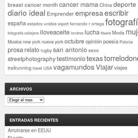
cancer mama
deporte
breast cancer month
China
diario ideal
escribir
empresa
Emprender
fotograf
españa
estados unidos
fernando r ortega
export
muj
iloveaceite
lucha
Moda
fotografía callejera
londres
Madrid
octubre
opinión
poesía
Musica
nueva york
new york
Polonia
san antonio
prosa
relato
sexo
rugby
torrelodon
texas
testimonio
streetphotography
vagamundos
Viajar
viajes
trailrunning
USA
travel
ARCHIVOS
Archivos
ENTRADAS RECIENTES
Arruinarse en EEUU
El patio