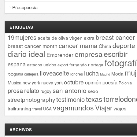
Prosopoesía
ETIQUETAS
breast cancer
19mujeres
aceite de oliva virgen extra
cancer mama
deporte
breast cancer month
China
diario ideal
escribir
empresa
Emprender
fotograf
españa
estados unidos
fernando r ortega
export
muj
iloveaceite
lucha
Moda
fotografía callejera
londres
Madrid
octubre
opinión
poesía
Musica
nueva york
new york
Polonia
san antonio
prosa
relato
sexo
rugby
torrelodon
texas
testimonio
streetphotography
vagamundos
Viajar
viajes
trailrunning
USA
travel
ARCHIVOS