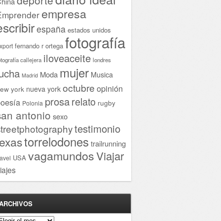
hina
empresa
Emprender
escribir
españa
estados unidos
fotografía
fernando r ortega
xport
iloveaceite
otografía callejera
londres
mujer
lucha
Moda
Musica
Madrid
octubre
opinión
ew york
nueva york
prosa
relato
oesía
rugby
Polonia
san antonio
sexo
testimonio
streetphotography
torrelodones
texas
trailrunning
vagamundos
Viajar
USA
ravel
iajes
ARCHIVOS
rchivos