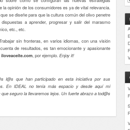
o sobre cómo se configuran las nuevas estrategias
 la opinión de los consumidores es ya de vital relevancia.
n que se diseñe para que la cultura común del olivo penetre
 dispuestas a aprender, progresar y salir del marasmo
A
co, etc., etc.
E
rabajar sin fronteras, en varios idiomas, con una visión
D
a cuenta de resultados, es tan emocionante y apasionante
R
e
iloveaceite.com
, por ejemplo.
Enjoy it!
V
 l@s que han participado en esta iniciativa por sus
ones. En IDEAL no tenía más espacio y desde aquí mi
a que seguro la llevaremos lejos. Un fuerte abrazo a tod@s
F
S
F