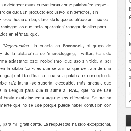
C
en a defender estas nueve letras como palabra/concepto -
ero de duda un producto exclusivo, sin defectos, sin
ejos -hacia arriba, claro- de lo que se ofrece en lineales
reniegan los que tanto ‘aparentan’ renegar de ellas pero
e
os en el ‘statu quo’.
f
 ‘
Vagamundos’,
la
cuenta en
Facebook
,
el
grupo de
n
l
y de la
plataforma de ‘microblogging’,
Twitter
,
ha sido
p
rma aplastante este neologismo -que uso sin tilde, al ser
 en la sílaba ‘cal’-; es que se afirma que se trata de una
enguaje al identificar en una sola palabra el concepto de
le raíz latina -se sugería ‘eleocaldo’, más griega-, que
e la Lengua para que la sume al
RAE
, que no se use
t
así hasta casi cincuenta argumentos diferentes. Se me ha
v
lemente que no se use porque puede haber confusión con
 para mí, gratificante. La respuestas ha sido excepcional,
A