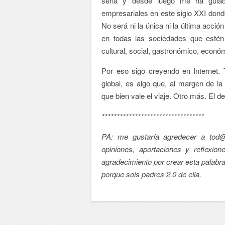
seria y desde luego me ha guiad
empresariales en este siglo XXI donde
No será ni la única ni la última acció
en todas las sociedades que estén
cultural, social, gastronómico, económi
Por eso sigo creyendo en Internet. T
global, es algo que, al margen de l
que bien vale el viaje. Otro más. El d
**********************************
PA: me gustaría agredecer a tod@s
opiniones, aportaciones y reflexi
agradecimiento por crear esta palabr
porque sois padres 2.0 de ella.