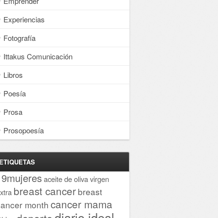
Emprender
Experiencias
Fotografía
Ittakus Comunicación
Libros
Poesía
Prosa
Prosopoesía
ETIQUETAS
19mujeres
aceite de oliva virgen
breast cancer
breast
xtra
cancer mama
cancer month
diario ideal
deporte