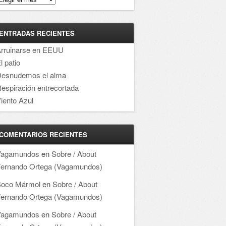
ENTRADAS RECIENTES
rruinarse en EEUU
l patio
esnudemos el alma
espiración entrecortada
iento Azul
COMENTARIOS RECIENTES
Vagamundos
en
Sobre / About
ernando Ortega (Vagamundos)
oco Mármol
en
Sobre / About
ernando Ortega (Vagamundos)
Vagamundos
en
Sobre / About