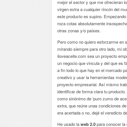
mejor el sector y que me ofrecieran l
virgen extra a cualquier rincón del 
este producto es supino. Empezando po
roza cotas absolutamente insospecha
otras zonas y/o países.
Pero como no quiero esforzarme en sa
mirando siempre para otro lado, mi ob
iloveaceite.com sea un proyecto empre
un negocio que vincula y del que es f
a fin todo lo que hay en el mercado pa
creativo y usar la herramientas moder
proyecto empresarial. Así mismo trab
identificar de forma clara tu producto
como sinónimo de ‘puro zumo de aceitun
extra, que reúne unas condiciones de
era acertada o no, dejé el veredicto d
He usado la
web 2.0
para conocer la 