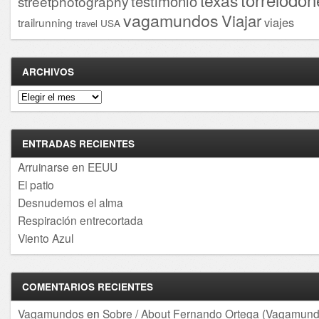
torrelodon
texas
testimonio
streetphotography
vagamundos
Viajar
viajes
trailrunning
USA
travel
ARCHIVOS
Archivos
ENTRADAS RECIENTES
Arruinarse en EEUU
El patio
Desnudemos el alma
Respiración entrecortada
Viento Azul
COMENTARIOS RECIENTES
Vagamundos
en
Sobre / About Fernando Ortega (Vagamund