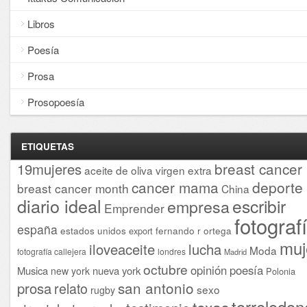
Libros
Poesía
Prosa
Prosopoesía
ETIQUETAS
breast cancer
19mujeres
aceite de oliva virgen extra
cancer mama
deporte
breast cancer month
China
diario ideal
escribir
empresa
Emprender
fotograf
españa
estados unidos
fernando r ortega
export
muj
iloveaceite
lucha
Moda
fotografía callejera
londres
Madrid
octubre
opinión
poesía
Musica
nueva york
new york
Polonia
san antonio
prosa
relato
sexo
rugby