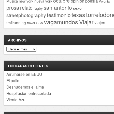
octubre
opinión
poesía
Musica
nueva york
new york
Polonia
san antonio
prosa
relato
sexo
rugby
torrelodon
texas
testimonio
streetphotography
vagamundos
Viajar
viajes
trailrunning
USA
travel
ARCHIVOS
Archivos
ENTRADAS RECIENTES
Arruinarse en EEUU
El patio
Desnudemos el alma
Respiración entrecortada
Viento Azul