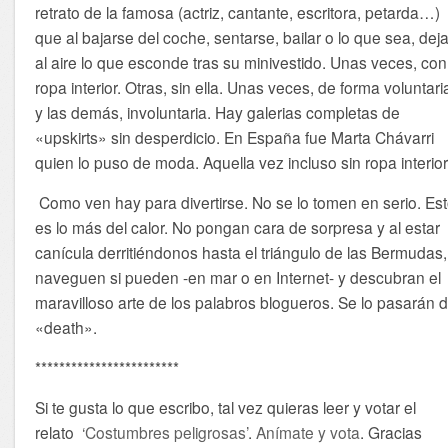
retrato de la famosa (actriz, cantante, escritora, petarda…)
que al bajarse del coche, sentarse, bailar o lo que sea, dej
al aire lo que esconde tras su minivestido. Unas veces, con
ropa interior. Otras, sin ella. Unas veces, de forma voluntari
y las demás, involuntaria. Hay galerias completas de
«upskirts» sin desperdicio. En España fue Marta Chávarri
quien lo puso de moda. Aquella vez incluso sin ropa interior
Como ven hay para divertirse. No se lo tomen en serio. Es
es lo más del calor. No pongan cara de sorpresa y al estar 
canícula derritiéndonos hasta el triángulo de las Bermudas,
naveguen si pueden -en mar o en Internet- y descubran el
maravilloso arte de los palabros blogueros. Se lo pasarán 
«death».
************************
Si te gusta lo que escribo, tal vez quieras leer y votar el
relato
‘Costumbres peligrosas’
.
Anímate y vota
. Gracias