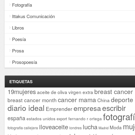
Fotografía
Ittakus Comunicación
Libros
Poesía
Prosa
Prosopoesía
ETIQUETAS
breast cancer
19mujeres
aceite de oliva virgen extra
cancer mama
deporte
breast cancer month
China
diario ideal
escribir
empresa
Emprender
fotograf
españa
estados unidos
fernando r ortega
export
muj
iloveaceite
lucha
Moda
fotografía callejera
londres
Madrid