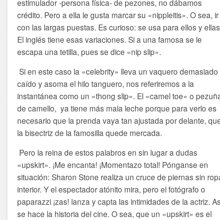
estimulador -persona física- de pezones, no dábamos
crédito. Pero a ella le gusta marcar su «nippleitis». O sea, ir
con las largas puestas. Es curioso: se usa para ellos y ellas
El inglés tiene esas variaciones. Si a una famosa se le
escapa una tetilla, pues se dice «nip slip».
Si en este caso la «celebrity» lleva un vaquero demasiado
caído y asoma el hilo tanguero, nos referiremos a la
instantánea como un «thong slip». El «camel toe» o pezuñ
de camello, ya tiene más mala leche porque para verlo es
necesario que la prenda vaya tan ajustada por delante, qu
la bisectriz de la famosilla quede mercada.
Pero la reina de estos palabros en sin lugar a dudas
«upskirt». ¡Me encanta! ¡Momentazo total! Pónganse en
situación: Sharon Stone realiza un cruce de piernas sin rop
interior. Y el espectador atónito mira, pero el fotógrafo o
paparazzi ¡zas! lanza y capta las intimidades de la actriz. As
se hace la historia del cine. O sea, que un «upskirt» es el